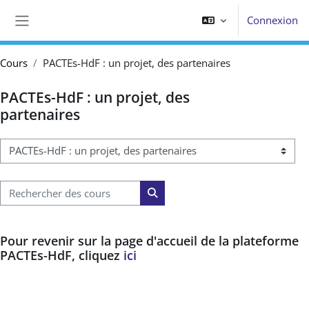
Passer au contenu principal
Connexion
Panneau latéral
Cours
PACTEs-HdF : un projet, des partenaires
PACTEs-HdF : un projet, des
partenaires
Catégories de cours
Rechercher des cours
Rechercher des cours
Pour revenir sur la page d'accueil de la plateforme
PACTEs-HdF, cliquez
ici